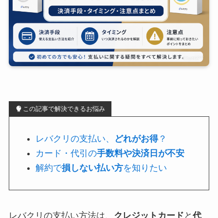
この記事で解決できるお悩み
レバクリの支払い、
どれがお得
？
カード・代引の
手数料や決済日が不安
解約で
損しない払い方
を知りたい
レバクリの支払い方法は、
クレジットカード
と
代