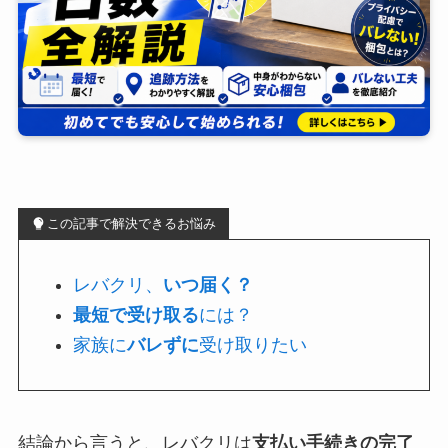
この記事で解決できるお悩み
レバクリ、
いつ届く？
最短で受け取る
には？
家族に
バレずに
受け取りたい
結論から言うと、レバクリは
支払い手続きの完了