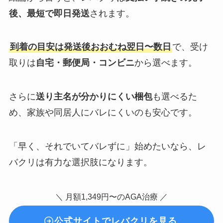
後、最短で即日発送
されます。
到着の目安は発送後おおむね翌日〜数日
で、受け
取りは
自宅・郵便局・コンビニ
から選べます。
さらに
送り主名が分かりにくい梱包
も選べるた
め、家族や同居人にバレにくいのも安心です。
「早く、それでいてバレずに」始めたいなら、レ
バクリは有力な選択肢になります。
＼ 月額1,349円〜のAGA治療 ／
公式サイトでレバクリを見る